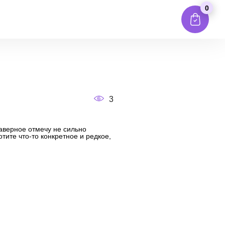
0
3
аверное отмечу не сильно
тите что-то конкретное и редкое,