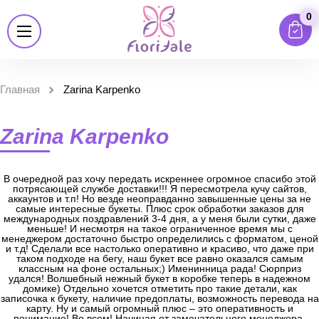
0
Главная
Zarina Karpenko
Zarina Karpenko
В очередной раз хочу передать искреннее огромное спасибо этой
потрясающей службе доставки!!! Я пересмотрела кучу сайтов,
аккаунтов и т.п! Но везде неоправданно завышенные цены за не
самые интересные букеты. Плюс срок обработки заказов для
международных поздравлений 3-4 дня, а у меня были сутки, даже
меньше! И несмотря на такое ограниченное время мы с
менеджером достаточно быстро определились с форматом, ценой
и т.д! Сделали все настолько оперативно и красиво, что даже при
таком подходе на бегу, наш букет все равно оказался самым
классным на фоне остальных;) Именинница рада! Сюрприз
удался! Волшебный нежный букет в коробке теперь в надежном
домике) Отдельно хочется отметить про такие детали, как
записочка к букету, наличие предоплаты, возможность перевода на
карту. Ну и самый огромный плюс – это оперативность и
понимание! Во всем! Начиная от замечательного менеджера,