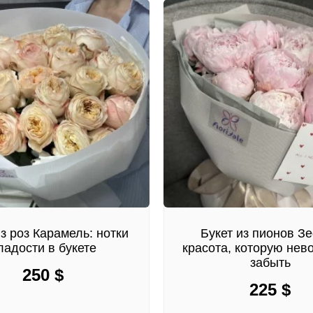
из роз Карамель: нотки
Букет из пионов З
ладости в букете
красота, которую нев
забыть
250
$
225
$