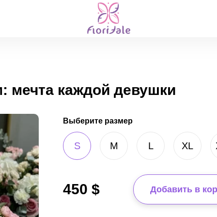
: мечта каждой девушки
Выберите размер
S
M
L
XL
450
$
Добавить в ко