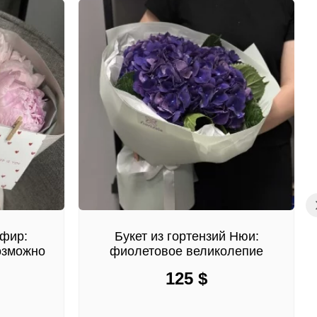
ефир:
Букет из гортензий Нюи:
озможно
фиолетовое великолепие
125
$