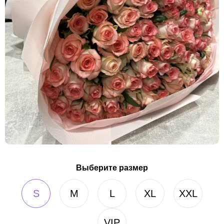
Выберите размер
S
M
L
XL
XXL
VIP