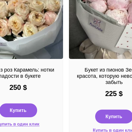
из роз Карамель: нотки
Букет из пионов З
ладости в букете
красота, которую нев
забыть
250
$
225
$
Купить
Купить
упить в один клик
Купить в один кл