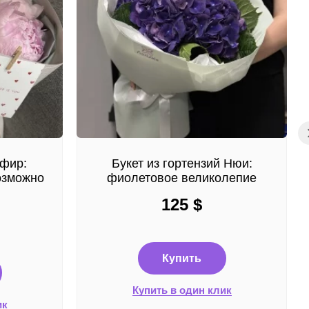
ефир:
Букет из гортензий Нюи:
озможно
фиолетовое великолепие
125
$
Купить
Купить в один клик
ик